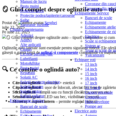
Manusi de lucru
Covorase din cauc
Pasta maini
🪞 Ghid complet despre oglinzile auto – ti
Covorase din moch
Protectie lucru
Echipamente Service
Protectie podea/tapiterie/caroserie
Bancuri de scule
Saibe
Echipamente
Postat de
Serghei
Sigurante fuzibile
Echipamente atelie
iulie 22, 2025
Chimice-mentenanta
Echipamente de rid
Pe iulie 22, 2025
Adezivi
Electrice
Aditivi
Scule si echipame
Alte aplicatii
Sistem ac
Oglinzile auto laterale sunt esențiale pentru siguranța rutieră. Ele ofer
Chituri
Truse si scule de 
găsești o gamă largă de
oglinzi și componente
compatibile cu majoritat
Lichide parbriz/yale
Vulcanizare
Lubrifianti
Echipare roti
Moto&Bike
13 inch
Pasta maini
🔍 Ce conține o oglindă auto?
14 inch
Reparatii
15 inch
Solutii AC
16 inch
Solutii contacte electrice
Carcasa oglinzii
– protecție + estetică
17 inch
Solutii franare
Capacul oglinzii
– ușor de înlocuit, afectat frecvent de zgârietu
22.5 inch
Solutii motor
Sticla oglinzii
– simplă sau cu funcții (încălzire, convex etc.)
Capace prezoane
Solutii radiator
Semnal integrat
– LED sau bec, vizibilitate crescută
Compresoare
Echipamente Service
Motoraș + suport intern
– permite reglajul oglinzii
Huse anvelope
Pompe aer
Bancuri de scule
Electrice auto
Echipamente
Antene
Echipamente atelier