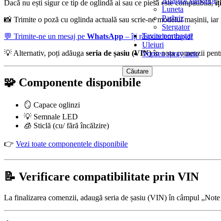
Adaptor stergator
Dacă nu ești sigur ce tip de oglindă ai sau ce piesă este compatibilă,
î
Luneta
Parbriz
📸 Trimite o poză cu oglinda actuală sau scrie-ne modelul mașinii, iar n
Stergator
Tavite portbagaj
💬 Trimite-ne un mesaj pe
WhatsApp
– îți răspundem rapid!
Uleiuri
💡 Alternativ, poți adăuga
seria de șasiu (VIN)
în nota comenzii pentr
Vopsea spray auto
Căutare
🧩 Componente disponibile
🪞 Capace oglinzi
💡 Semnale LED
🧊 Sticlă (cu/ fără încălzire)
👉
Vezi toate componentele disponibile
📝 Verificare compatibilitate prin VIN
La finalizarea comenzii, adaugă seria de șasiu (VIN) în câmpul „Note