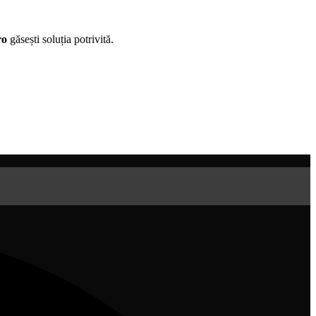
ro
găsești soluția potrivită.