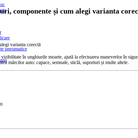
iuc
puri, componente și cum alegi varianta core
eta
r
icare
nte pneumatice
ă vizibilitate în unghiurile moarte, ajută la efectuarea manevrelor în sigu
mana
ea mărcilor auto: capace, semnale, sticlă, suporturi și multe altele.
ri