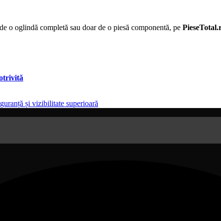
ie de o oglindă completă sau doar de o piesă componentă, pe
PieseTotal.
otrivită
ranță și vizibilitate superioară