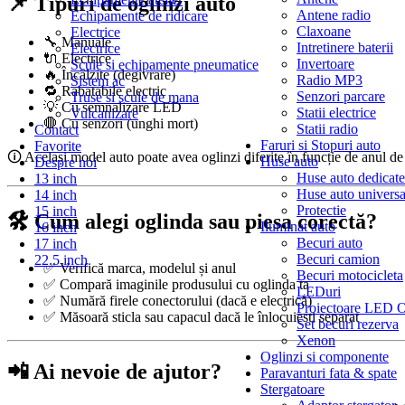
📌 Tipuri de oglinzi auto
Antene radio
Echipamente de ridicare
Claxoane
Electrice
🔧 Manuale
Intretinere baterii
Electrice
🔌 Electrice
Invertoare
Scule si echipamente pneumatice
🔥 Încălzite (degivrare)
Radio MP3
Sistem ac
🔁 Rabatabile electric
Senzori parcare
Truse si scule de mana
💡 Cu semnalizare LED
Statii electrice
Vulcanizare
🛑 Cu senzori (unghi mort)
Statii radio
Contact
Faruri si Stopuri auto
Favorite
🛈 Același model auto poate avea oglinzi diferite în funcție de anul de f
Huse auto
Despre noi
Huse auto dedicate
13 inch
Huse auto universa
14 inch
Protectie
15 inch
🛠️ Cum alegi oglinda sau piesa corectă?
Iluminat auto
16 inch
Becuri auto
17 inch
Becuri camion
22.5 inch
✅ Verifică marca, modelul și anul
Becuri motocicleta
✅ Compară imaginile produsului cu oglinda ta
LEDuri
✅ Numără firele conectorului (dacă e electrică)
Proiectoare LED 
✅ Măsoară sticla sau capacul dacă le înlocuiești separat
Set becuri rezerva
Xenon
Oglinzi si componente
📲 Ai nevoie de ajutor?
Paravanturi fata & spate
Stergatoare