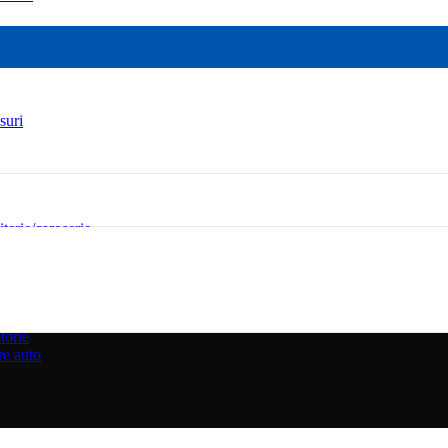
suri
iterie/caroserie
torie
re auto