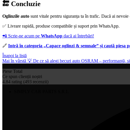
🔚 Concluzie
Oglinzile auto
sunt vitale pentru siguranța ta în trafic. Dacă ai nevo
✅ Livrare rapidă, produse compatibile și suport prin WhatsApp.
📲 Scrie-ne acum pe
WhatsApp
dacă ai întrebări!
🔗
Intră în categoria „
Capace oglinzi & semnale
” și caută piesa p
Înapoi la listă
Mai în vârstă
💡 De ce să alegi becuri auto OSRAM – performanță, sigu
Piese Total
Ce spun clienții noștri
4.84 rating
(493 recenzii)
SIMPLY CAR PARTS S.R.L